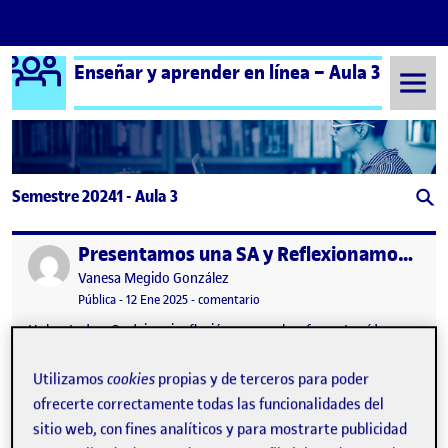
Logo Ágora
Enseñar y aprender en línea – Aula 3
Saltar al contenido
Semestre 20241 - Aula 3
Presentamos una SA y Reflexionamos sobre lo aprendido
Publicado por
Publicado por
Vanesa Megido González
Visibilidad:
Fecha de publicación
12 enero, 2025 11:55 pm
en Presentamos una SA y Reflexion
Pública
-
12 Ene 2025
-
comentario
Hola a todos, Os dejo mi reflexión personal en formato vídeo y
mi análisis DAFO de la situación de aprendizaje. Un saludo,
Vanesa Entrega del Reto 4 …
Utilizamos
cookies
propias y de terceros para poder
ofrecerte correctamente todas las funcionalidades del
sitio web, con fines analíticos y para mostrarte publicidad