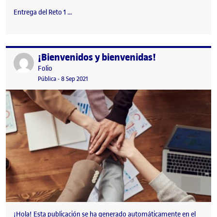
Entrega del Reto 1 …
¡Bienvenidos y bienvenidas!
Publicado por
Publicado por
Folio
Visibilidad:
Fecha de publicación
15 septiembre, 2022 3:41 pm
Pública
-
8 Sep 2021
¡Hola! Esta publicación se ha generado automáticamente en el