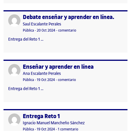
Debate enseñar y aprender en línea.
Publicado por
Publicado por
Saul Escalante Perales
Visibilidad:
Fecha de publicación
en Debate enseñar y aprender en lí
Pública
-
20 Oct 2024
-
comentario
Entrega del Reto 1 …
Enseñar y aprender en línea
Publicado por
Publicado por
Ana Escalante Perales
Visibilidad:
Fecha de publicación
en Enseñar y aprender en línea
Pública
-
19 Oct 2024
-
comentario
Entrega del Reto 1 …
Entrega Reto 1
Publicado por
Publicado por
Ignacio Manuel Mancheño Sánchez
Visibilidad:
Fecha de publicación
en Entrega Reto 1
Pública
-
19 Oct 2024
-
1 comentario