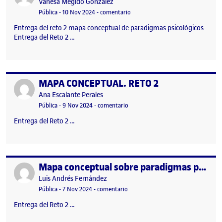
Publicado por
Vanesa Megido González
Visibilidad:
Fecha de publicación
en MAPA CONCEPTUAL DE PARADI
Pública
-
10 Nov 2024
-
comentario
Entrega del reto 2 mapa conceptual de paradigmas psicológicos
Entrega del Reto 2 …
MAPA CONCEPTUAL. RETO 2
Publicado por
Publicado por
Ana Escalante Perales
Visibilidad:
Fecha de publicación
en MAPA CONCEPTUAL. RETO 2
Pública
-
9 Nov 2024
-
comentario
Entrega del Reto 2 …
Mapa conceptual sobre paradigmas psicológicos
Publicado por
Publicado por
Luis Andrés Fernández
Visibilidad:
Fecha de publicación
en Mapa conceptual sobre paradigm
Pública
-
7 Nov 2024
-
comentario
Entrega del Reto 2 …